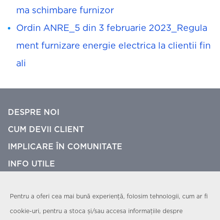
ma schimbare furnizor
Ordin ANRE_5 din 3 februarie 2023_Regula
ment furnizare energie electrica la clientii fin
ali
DESPRE NOI
CUM DEVII CLIENT
IMPLICARE ÎN COMUNITATE
INFO UTILE
CONTACT
Pentru a oferi cea mai bună experiență, folosim tehnologii, cum ar fi
Politică de confidențialitate
cookie-uri, pentru a stoca și/sau accesa informațiile despre