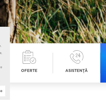
e.
e,
te
OFERTE
ASISTENȚĂ
le